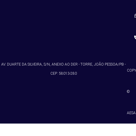
AV. DUARTE DA SILVEIRA, S/N, ANEXO AO DER - TORRE, JOÃO PESSOA/PB -
COPY
CEP: 58013-280
©
AESA