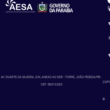
R
C
S
AV. DUARTE DA SILVEIRA, S/N, ANEXO AO DER - TORRE, JOÃO PESSOA/PB -
COPY
CEP: 58013-280
©