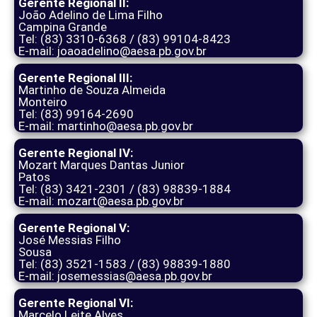
Gerente Regional II:
João Adelino de Lima Filho
Campina Grande
Tel: (83) 3310-6368 / (83) 99104-8423
E-mail: joaoadelino@aesa.pb.gov.br
Gerente Regional III:
Martinho de Souza Almeida
Monteiro
Tel: (83) 99164-2690
E-mail: martinho@aesa.pb.gov.br
Gerente Regional IV:
Mozart Marques Dantas Junior
Patos
Tel: (83) 3421-2301 / (83) 98839-1884
E-mail: mozart@aesa.pb.gov.br
Gerente Regional V:
José Messias Filho
Sousa
Tel: (83) 3521-1583 / (83) 98839-1880
E-mail: josemessias@aesa.pb.gov.br
Gerente Regional VI:
Marcelo Leite Alves