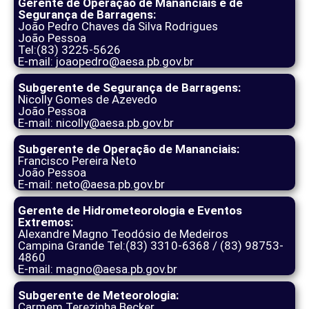
Gerente de Operação de Mananciais e de
Segurança de Barragens:
João Pedro Chaves da Silva Rodrigues
João Pessoa
Tel:(83) 3225-5626
E-mail: joaopedro@aesa.pb.gov.br
Subgerente de Segurança de Barragens:
Nicolly Gomes de Azevedo
João Pessoa
E-mail: nicolly@aesa.pb.gov.br
Subgerente de Operação de Mananciais:
Francisco Pereira Neto
João Pessoa
E-mail: neto@aesa.pb.gov.br
Gerente de Hidrometeorologia e Eventos
Extremos:
Alexandre Magno Teodósio de Medeiros
Campina Grande Tel:(83) 3310-6368 / (83) 98753-
4860
E-mail: magno@aesa.pb.gov.br
Subgerente de Meteorologia:
Carmem Terezinha Becker