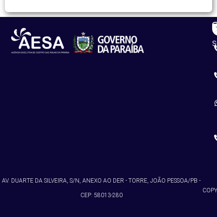
R
C
S
AV. DUARTE DA SILVEIRA, S/N, ANEXO AO DER - TORRE, JOÃO PESSOA/PB -
COPY
CEP: 58013-280