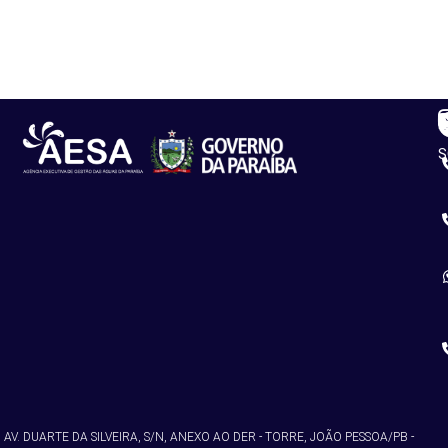
R
C
S
AV. DUARTE DA SILVEIRA, S/N, ANEXO AO DER - TORRE, JOÃO PESSOA/PB -